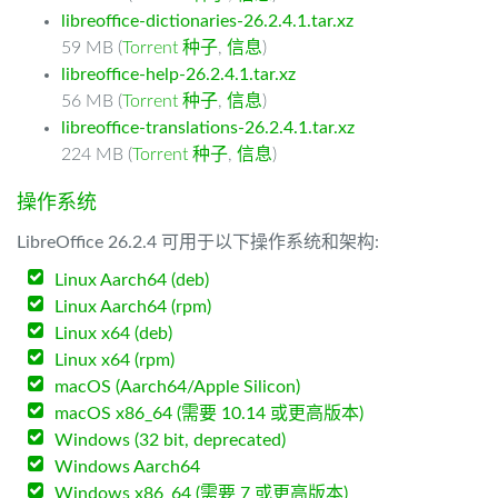
libreoffice-dictionaries-26.2.4.1.tar.xz
59 MB (
Torrent 种子
,
信息
)
libreoffice-help-26.2.4.1.tar.xz
56 MB (
Torrent 种子
,
信息
)
libreoffice-translations-26.2.4.1.tar.xz
224 MB (
Torrent 种子
,
信息
)
操作系统
LibreOffice 26.2.4 可用于以下操作系统和架构:
Linux Aarch64 (deb)
Linux Aarch64 (rpm)
Linux x64 (deb)
Linux x64 (rpm)
macOS (Aarch64/Apple Silicon)
macOS x86_64 (需要 10.14 或更高版本)
Windows (32 bit, deprecated)
Windows Aarch64
Windows x86_64 (需要 7 或更高版本)