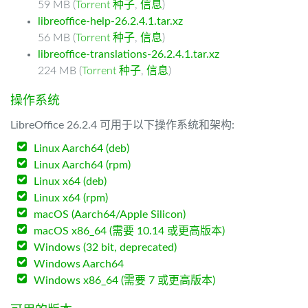
59 MB (
Torrent 种子
,
信息
)
libreoffice-help-26.2.4.1.tar.xz
56 MB (
Torrent 种子
,
信息
)
libreoffice-translations-26.2.4.1.tar.xz
224 MB (
Torrent 种子
,
信息
)
操作系统
LibreOffice 26.2.4 可用于以下操作系统和架构:
Linux Aarch64 (deb)
Linux Aarch64 (rpm)
Linux x64 (deb)
Linux x64 (rpm)
macOS (Aarch64/Apple Silicon)
macOS x86_64 (需要 10.14 或更高版本)
Windows (32 bit, deprecated)
Windows Aarch64
Windows x86_64 (需要 7 或更高版本)