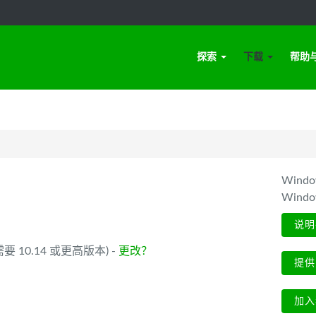
探索
下载
帮助
Win
Wind
说明
 (需要 10.14 或更高版本) -
更改？
提供
加入