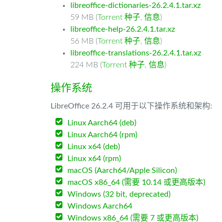
libreoffice-dictionaries-26.2.4.1.tar.xz
59 MB (
Torrent 种子
,
信息
)
libreoffice-help-26.2.4.1.tar.xz
56 MB (
Torrent 种子
,
信息
)
libreoffice-translations-26.2.4.1.tar.xz
224 MB (
Torrent 种子
,
信息
)
操作系统
LibreOffice 26.2.4 可用于以下操作系统和架构:
Linux Aarch64 (deb)
Linux Aarch64 (rpm)
Linux x64 (deb)
Linux x64 (rpm)
macOS (Aarch64/Apple Silicon)
macOS x86_64 (需要 10.14 或更高版本)
Windows (32 bit, deprecated)
Windows Aarch64
Windows x86_64 (需要 7 或更高版本)