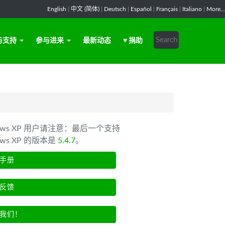
English
|
中文 (简体)
|
Deutsch
|
Español
|
Français
|
Italiano
|
More...
与支持
参与进来
最新动态
♥ 捐助
dows XP 用户请注意：最后一个支持
ows XP 的版本是
5.4.7
。
手册
反馈
我们！