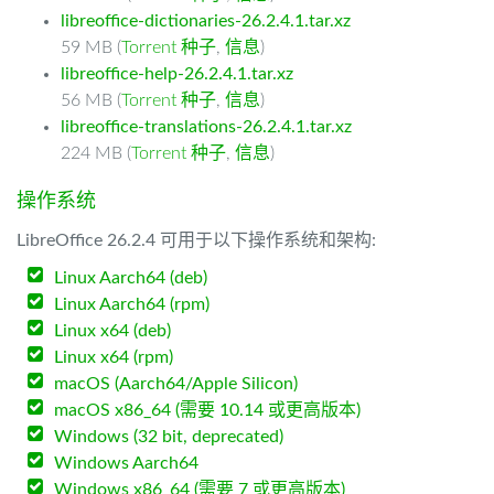
libreoffice-dictionaries-26.2.4.1.tar.xz
59 MB (
Torrent 种子
,
信息
)
libreoffice-help-26.2.4.1.tar.xz
56 MB (
Torrent 种子
,
信息
)
libreoffice-translations-26.2.4.1.tar.xz
224 MB (
Torrent 种子
,
信息
)
操作系统
LibreOffice 26.2.4 可用于以下操作系统和架构:
Linux Aarch64 (deb)
Linux Aarch64 (rpm)
Linux x64 (deb)
Linux x64 (rpm)
macOS (Aarch64/Apple Silicon)
macOS x86_64 (需要 10.14 或更高版本)
Windows (32 bit, deprecated)
Windows Aarch64
Windows x86_64 (需要 7 或更高版本)