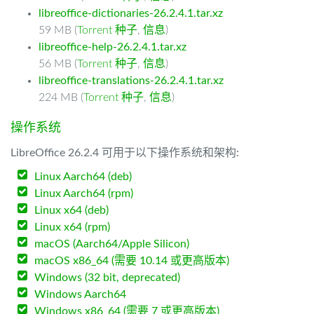
libreoffice-dictionaries-26.2.4.1.tar.xz
59 MB (
Torrent 种子
,
信息
)
libreoffice-help-26.2.4.1.tar.xz
56 MB (
Torrent 种子
,
信息
)
libreoffice-translations-26.2.4.1.tar.xz
224 MB (
Torrent 种子
,
信息
)
操作系统
LibreOffice 26.2.4 可用于以下操作系统和架构:
Linux Aarch64 (deb)
Linux Aarch64 (rpm)
Linux x64 (deb)
Linux x64 (rpm)
macOS (Aarch64/Apple Silicon)
macOS x86_64 (需要 10.14 或更高版本)
Windows (32 bit, deprecated)
Windows Aarch64
Windows x86_64 (需要 7 或更高版本)