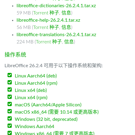
libreoffice-dictionaries-26.2.4.1.tar.xz
59 MB (
Torrent 种子
,
信息
)
libreoffice-help-26.2.4.1.tar.xz
56 MB (
Torrent 种子
,
信息
)
libreoffice-translations-26.2.4.1.tar.xz
224 MB (
Torrent 种子
,
信息
)
操作系统
LibreOffice 26.2.4 可用于以下操作系统和架构:
Linux Aarch64 (deb)
Linux Aarch64 (rpm)
Linux x64 (deb)
Linux x64 (rpm)
macOS (Aarch64/Apple Silicon)
macOS x86_64 (需要 10.14 或更高版本)
Windows (32 bit, deprecated)
Windows Aarch64
Windows x86_64 (需要 7 或更高版本)