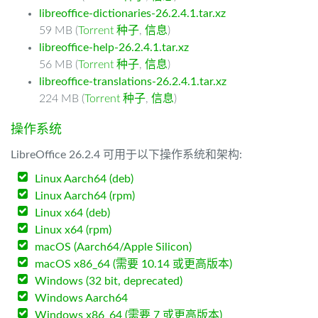
libreoffice-dictionaries-26.2.4.1.tar.xz
59 MB (
Torrent 种子
,
信息
)
libreoffice-help-26.2.4.1.tar.xz
56 MB (
Torrent 种子
,
信息
)
libreoffice-translations-26.2.4.1.tar.xz
224 MB (
Torrent 种子
,
信息
)
操作系统
LibreOffice 26.2.4 可用于以下操作系统和架构:
Linux Aarch64 (deb)
Linux Aarch64 (rpm)
Linux x64 (deb)
Linux x64 (rpm)
macOS (Aarch64/Apple Silicon)
macOS x86_64 (需要 10.14 或更高版本)
Windows (32 bit, deprecated)
Windows Aarch64
Windows x86_64 (需要 7 或更高版本)