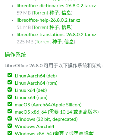
libreoffice-dictionaries-26.8.0.2.tar.xz
59 MB (
Torrent 种子
,
信息
)
libreoffice-help-26.8.0.2.tar.xz
51 MB (
Torrent 种子
,
信息
)
libreoffice-translations-26.8.0.2.tar.xz
225 MB (
Torrent 种子
,
信息
)
操作系统
LibreOffice 26.8.0 可用于以下操作系统和架构:
Linux Aarch64 (deb)
Linux Aarch64 (rpm)
Linux x64 (deb)
Linux x64 (rpm)
macOS (Aarch64/Apple Silicon)
macOS x86_64 (需要 10.14 或更高版本)
Windows (32 bit, deprecated)
Windows Aarch64
Windows x86_64 (需要 7 或更高版本)