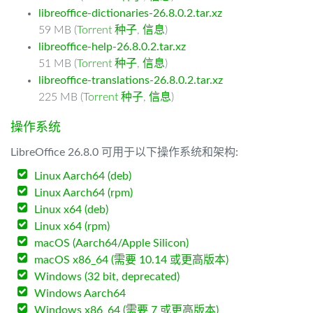
libreoffice-dictionaries-26.8.0.2.tar.xz
59 MB (
Torrent 种子
,
信息
)
libreoffice-help-26.8.0.2.tar.xz
51 MB (
Torrent 种子
,
信息
)
libreoffice-translations-26.8.0.2.tar.xz
225 MB (
Torrent 种子
,
信息
)
操作系统
LibreOffice 26.8.0 可用于以下操作系统和架构:
Linux Aarch64 (deb)
Linux Aarch64 (rpm)
Linux x64 (deb)
Linux x64 (rpm)
macOS (Aarch64/Apple Silicon)
macOS x86_64 (需要 10.14 或更高版本)
Windows (32 bit, deprecated)
Windows Aarch64
Windows x86_64 (需要 7 或更高版本)