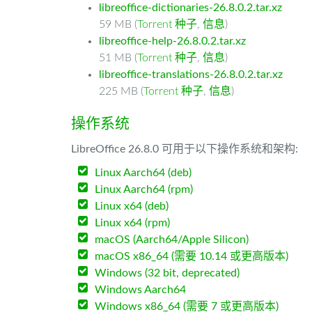
libreoffice-dictionaries-26.8.0.2.tar.xz
59 MB (
Torrent 种子
,
信息
)
libreoffice-help-26.8.0.2.tar.xz
51 MB (
Torrent 种子
,
信息
)
libreoffice-translations-26.8.0.2.tar.xz
225 MB (
Torrent 种子
,
信息
)
操作系统
LibreOffice 26.8.0 可用于以下操作系统和架构:
Linux Aarch64 (deb)
Linux Aarch64 (rpm)
Linux x64 (deb)
Linux x64 (rpm)
macOS (Aarch64/Apple Silicon)
macOS x86_64 (需要 10.14 或更高版本)
Windows (32 bit, deprecated)
Windows Aarch64
Windows x86_64 (需要 7 或更高版本)