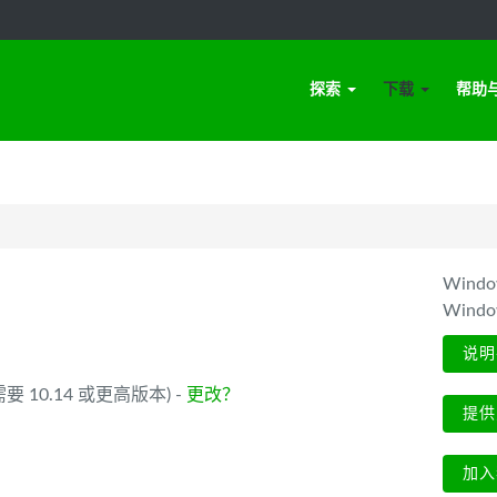
探索
下载
帮助
Win
Wind
说明
 (需要 10.14 或更高版本) -
更改？
提供
加入