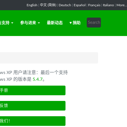
English
|
中文 (简体)
|
Deutsch
|
Español
|
Français
|
Italiano
|
More...
与支持
参与进来
最新动态
♥ 捐助
dows XP 用户请注意：最后一个支持
ows XP 的版本是
5.4.7
。
手册
反馈
我们！