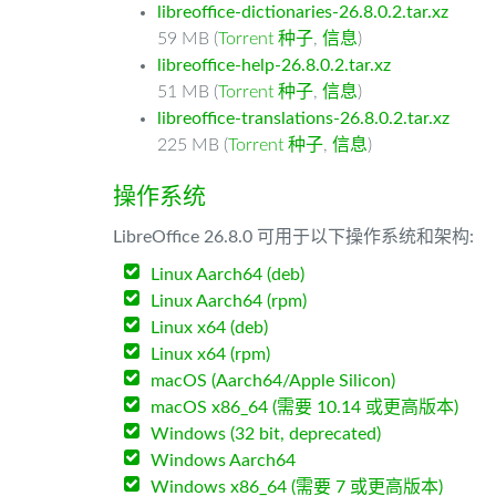
libreoffice-dictionaries-26.8.0.2.tar.xz
59 MB (
Torrent 种子
,
信息
)
libreoffice-help-26.8.0.2.tar.xz
51 MB (
Torrent 种子
,
信息
)
libreoffice-translations-26.8.0.2.tar.xz
225 MB (
Torrent 种子
,
信息
)
操作系统
LibreOffice 26.8.0 可用于以下操作系统和架构:
Linux Aarch64 (deb)
Linux Aarch64 (rpm)
Linux x64 (deb)
Linux x64 (rpm)
macOS (Aarch64/Apple Silicon)
macOS x86_64 (需要 10.14 或更高版本)
Windows (32 bit, deprecated)
Windows Aarch64
Windows x86_64 (需要 7 或更高版本)