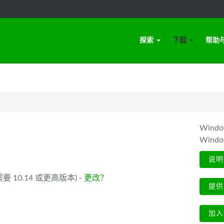
探索
下载
帮助
Win
Wind
说明
 (需要 10.14 或更高版本) -
更改？
提供
加入