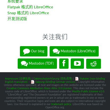
系统要求
Flatpak 格式的 LibreOffice
Snap 格式的 LibreOffice
开发测试版
关注我们
Our blog
Mastodon (LibreOffice)
Mastodon (TDF)
Impressum (法律信息)
|
Datenschutzerklärung (隐私政策)
|
Statutes (non-binding
English translation)
-
Satzung (binding German version)
| Copyright information:
Unless otherwise specified, all text and images on this website are licensed under the
Creative Commons Attribution-Share Alike 3.0 License
. This does not include the
source code of LibreOffice, which is licensed under the
Mozilla Public License v2.0
.
“LibreOffice” and “The Document Foundation” are registered trademarks of their
corresponding registered owners or are in actual use as trademarks in one or more
countries. Their respective logos and icons are also subject to international copyright
laws. Use thereof is explained in our
trademark policy
. LibreOffice was based on
OpenOffice.org.