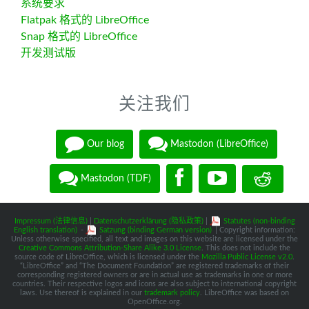
系统要求
Flatpak 格式的 LibreOffice
Snap 格式的 LibreOffice
开发测试版
关注我们
Our blog
Mastodon (LibreOffice)
Mastodon (TDF)
Impressum (法律信息)
|
Datenschutzerklärung (隐私政策)
|
Statutes (non-binding
English translation)
-
Satzung (binding German version)
| Copyright information:
Unless otherwise specified, all text and images on this website are licensed under the
Creative Commons Attribution-Share Alike 3.0 License
. This does not include the
source code of LibreOffice, which is licensed under the
Mozilla Public License v2.0
.
“LibreOffice” and “The Document Foundation” are registered trademarks of their
corresponding registered owners or are in actual use as trademarks in one or more
countries. Their respective logos and icons are also subject to international copyright
laws. Use thereof is explained in our
trademark policy
. LibreOffice was based on
OpenOffice.org.