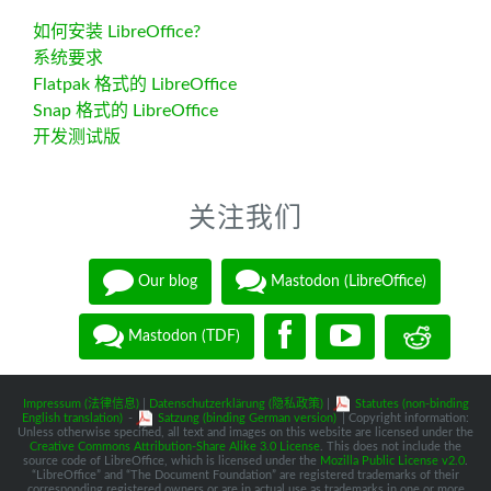
如何安装 LibreOffice?
系统要求
Flatpak 格式的 LibreOffice
Snap 格式的 LibreOffice
开发测试版
关注我们
Our blog
Mastodon (LibreOffice)
Mastodon (TDF)
Impressum (法律信息)
|
Datenschutzerklärung (隐私政策)
|
Statutes (non-binding
English translation)
-
Satzung (binding German version)
| Copyright information:
Unless otherwise specified, all text and images on this website are licensed under the
Creative Commons Attribution-Share Alike 3.0 License
. This does not include the
source code of LibreOffice, which is licensed under the
Mozilla Public License v2.0
.
“LibreOffice” and “The Document Foundation” are registered trademarks of their
corresponding registered owners or are in actual use as trademarks in one or more