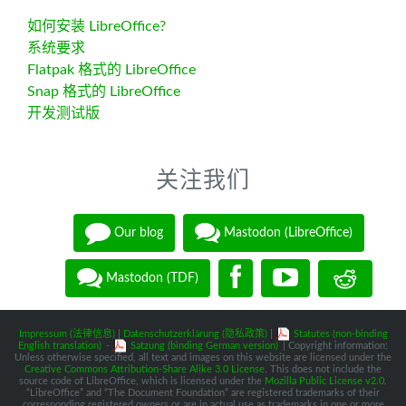
如何安装 LibreOffice?
系统要求
Flatpak 格式的 LibreOffice
Snap 格式的 LibreOffice
开发测试版
关注我们
Our blog
Mastodon (LibreOffice)
Mastodon (TDF)
Impressum (法律信息)
|
Datenschutzerklärung (隐私政策)
|
Statutes (non-binding
English translation)
-
Satzung (binding German version)
| Copyright information:
Unless otherwise specified, all text and images on this website are licensed under the
Creative Commons Attribution-Share Alike 3.0 License
. This does not include the
source code of LibreOffice, which is licensed under the
Mozilla Public License v2.0
.
“LibreOffice” and “The Document Foundation” are registered trademarks of their
corresponding registered owners or are in actual use as trademarks in one or more