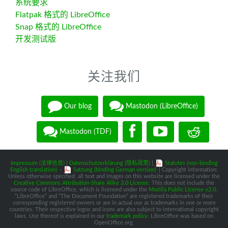
系统要求
Flatpak 格式的 LibreOffice
Snap 格式的 LibreOffice
开发测试版
关注我们
Our blog
Mastodon (LibreOffice)
Mastodon (TDF)
Impressum (法律信息)
|
Datenschutzerklärung (隐私政策)
|
Statutes (non-binding
English translation)
-
Satzung (binding German version)
| Copyright information:
Unless otherwise specified, all text and images on this website are licensed under the
Creative Commons Attribution-Share Alike 3.0 License
. This does not include the
source code of LibreOffice, which is licensed under the
Mozilla Public License v2.0
.
“LibreOffice” and “The Document Foundation” are registered trademarks of their
corresponding registered owners or are in actual use as trademarks in one or more
countries. Their respective logos and icons are also subject to international copyright
laws. Use thereof is explained in our
trademark policy
. LibreOffice was based on
OpenOffice.org.