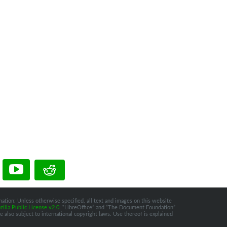
ation: Unless otherwise specified, all text and images on this website
illa Public License v2.0
. “LibreOffice” and “The Document Foundation”
 also subject to international copyright laws. Use thereof is explained