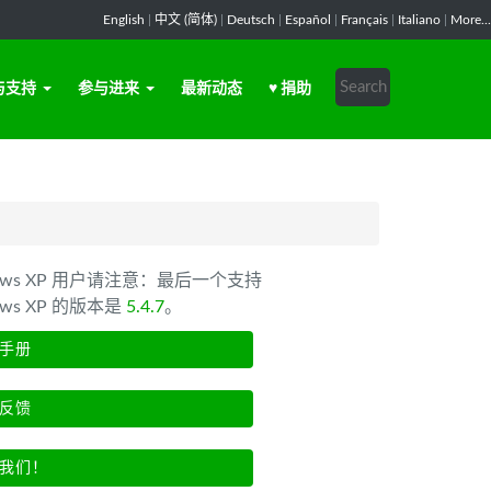
English
|
中文 (简体)
|
Deutsch
|
Español
|
Français
|
Italiano
|
More...
与支持
参与进来
最新动态
♥ 捐助
dows XP 用户请注意：最后一个支持
ows XP 的版本是
5.4.7
。
手册
反馈
我们！