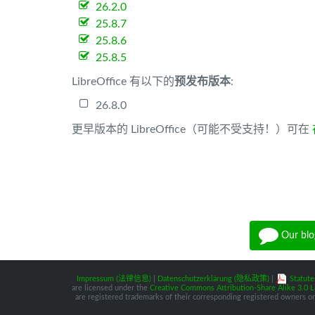
26.2.0
25.8.7
25.8.6
25.8.5
LibreOffice 有以下的
预发布版本
:
26.8.0
更早版本的 LibreOffice（可能不受支持！）可在
Our blo
Impressum (法律信息)
|
Datenschutzerklärung (隐私政策)
|
Statute
are licensed under the
Creative Commons Attribution-Share Alike 3.0 L
are registered trademarks of their corresponding registered owners or 