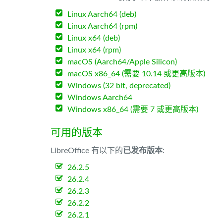
Linux Aarch64 (deb)
Linux Aarch64 (rpm)
Linux x64 (deb)
Linux x64 (rpm)
macOS (Aarch64/Apple Silicon)
macOS x86_64 (需要 10.14 或更高版本)
Windows (32 bit, deprecated)
Windows Aarch64
Windows x86_64 (需要 7 或更高版本)
可用的版本
LibreOffice 有以下的
已发布版本
:
26.2.5
26.2.4
26.2.3
26.2.2
26.2.1