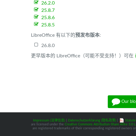
26.2.0
25.8.7
25.8.6
25.8.5
LibreOffice 有以下的
预发布版本
:
26.8.0
更早版本的 LibreOffice（可能不受支持！）可在
Our blo
Impressum (法律信息)
|
Datenschutzerklärung (隐私政策)
|
Statute
are licensed under the
Creative Commons Attribution-Share Alike 3.0 L
are registered trademarks of their corresponding registered owners or 