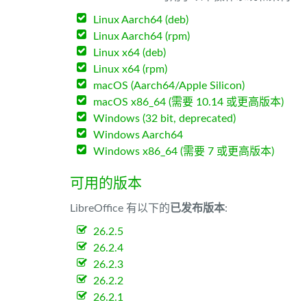
Linux Aarch64 (deb)
Linux Aarch64 (rpm)
Linux x64 (deb)
Linux x64 (rpm)
macOS (Aarch64/Apple Silicon)
macOS x86_64 (需要 10.14 或更高版本)
Windows (32 bit, deprecated)
Windows Aarch64
Windows x86_64 (需要 7 或更高版本)
可用的版本
LibreOffice 有以下的
已发布版本
:
26.2.5
26.2.4
26.2.3
26.2.2
26.2.1