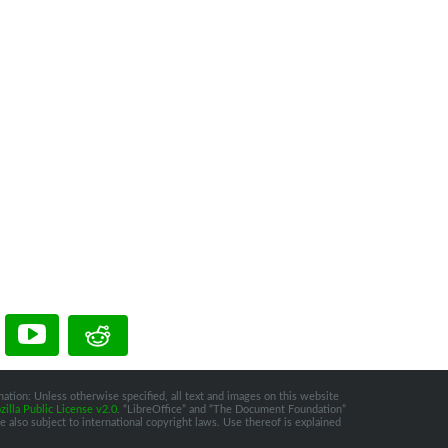
ation: Unless otherwise specified, all text and images on this website
illa Public License v2.0
. “LibreOffice” and “The Document Foundation”
 also subject to international copyright laws. Use thereof is explained