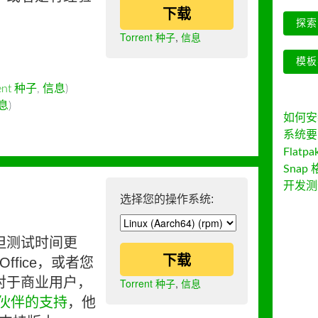
下载
探索 
Torrent 种子
,
信息
模板
rent 种子
,
信息
)
息
)
如何安装 
系统要
Flatpa
Snap 
开发测
选择您的操作系统:
但测试时间更
下载
ffice，或者您
对于商业用户，
Torrent 种子
,
信息
伙伴的支持
，他