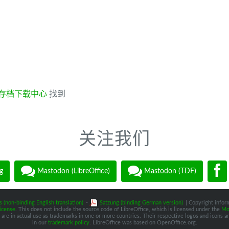
存档下载中心
找到
关注我们
g
Mastodon (LibreOffice)
Mastodon (TDF)
s (non-binding English translation)
-
Satzung (binding German version)
| Copyright inform
icense
. This does not include the source code of LibreOffice, which is licensed under the
Moz
are in actual use as trademarks in one or more countries. Their respective logos and icons are
in our
trademark policy
. LibreOffice was based on OpenOffice.org.