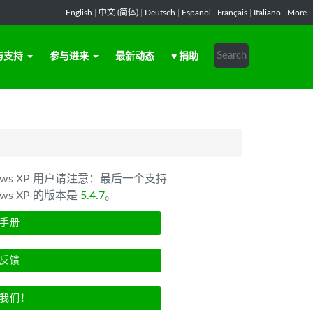
English
|
中文 (简体)
|
Deutsch
|
Español
|
Français
|
Italiano
|
More...
与支持
参与进来
最新动态
♥ 捐助
dows XP 用户请注意：最后一个支持
ows XP 的版本是
5.4.7
。
手册
反馈
我们！