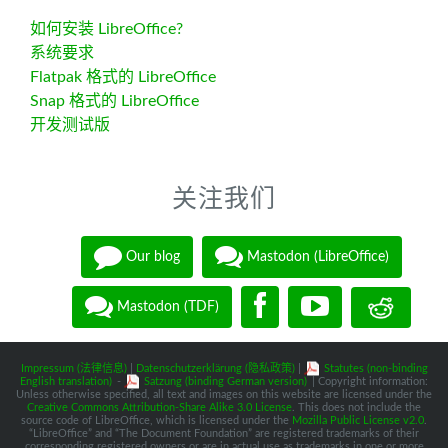
如何安装 LibreOffice?
系统要求
Flatpak 格式的 LibreOffice
Snap 格式的 LibreOffice
开发测试版
关注我们
Our blog
Mastodon (LibreOffice)
Mastodon (TDF)
Impressum (法律信息)
|
Datenschutzerklärung (隐私政策)
|
Statutes (non-binding
English translation)
-
Satzung (binding German version)
| Copyright information:
Unless otherwise specified, all text and images on this website are licensed under the
Creative Commons Attribution-Share Alike 3.0 License
. This does not include the
source code of LibreOffice, which is licensed under the
Mozilla Public License v2.0
.
“LibreOffice” and “The Document Foundation” are registered trademarks of their
corresponding registered owners or are in actual use as trademarks in one or more