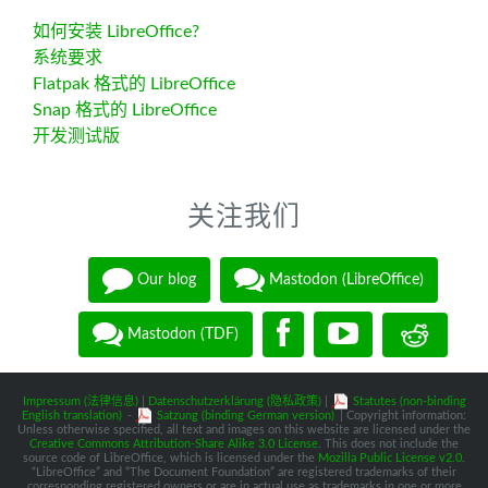
如何安装 LibreOffice?
系统要求
Flatpak 格式的 LibreOffice
Snap 格式的 LibreOffice
开发测试版
关注我们
Our blog
Mastodon (LibreOffice)
Mastodon (TDF)
Impressum (法律信息)
|
Datenschutzerklärung (隐私政策)
|
Statutes (non-binding
English translation)
-
Satzung (binding German version)
| Copyright information:
Unless otherwise specified, all text and images on this website are licensed under the
Creative Commons Attribution-Share Alike 3.0 License
. This does not include the
source code of LibreOffice, which is licensed under the
Mozilla Public License v2.0
.
“LibreOffice” and “The Document Foundation” are registered trademarks of their
corresponding registered owners or are in actual use as trademarks in one or more