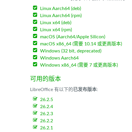
Linux Aarch64 (deb)
Linux Aarch64 (rpm)
Linux x64 (deb)
Linux x64 (rpm)
macOS (Aarch64/Apple Silicon)
macOS x86_64 (需要 10.14 或更高版本)
Windows (32 bit, deprecated)
Windows Aarch64
Windows x86_64 (需要 7 或更高版本)
可用的版本
LibreOffice 有以下的
已发布版本
:
26.2.5
26.2.4
26.2.3
26.2.2
26.2.1