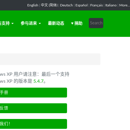
English
|
中文 (简体)
|
Deutsch
|
Español
|
Français
|
Italiano
|
More...
与支持
参与进来
最新动态
♥ 捐助
dows XP 用户请注意：最后一个支持
ows XP 的版本是
5.4.7
。
手册
反馈
我们！