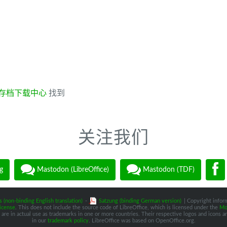
存档下载中心
找到
关注我们
g
Mastodon (LibreOffice)
Mastodon (TDF)
s (non-binding English translation)
-
Satzung (binding German version)
| Copyright inform
icense
. This does not include the source code of LibreOffice, which is licensed under the
Moz
are in actual use as trademarks in one or more countries. Their respective logos and icons are
in our
trademark policy
. LibreOffice was based on OpenOffice.org.