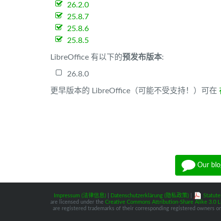
26.2.0
25.8.7
25.8.6
25.8.5
LibreOffice 有以下的
预发布版本
:
26.8.0
更早版本的 LibreOffice（可能不受支持！）可在
Our blo
Impressum (法律信息)
|
Datenschutzerklärung (隐私政策)
|
Statute
are licensed under the
Creative Commons Attribution-Share Alike 3.0 L
are registered trademarks of their corresponding registered owners or 