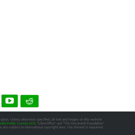
ation: Unless otherwise specified, all text and images on this website
illa Public License v2.0
. “LibreOffice” and “The Document Foundation”
 also subject to international copyright laws. Use thereof is explained