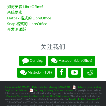
如何安装 LibreOffice?
系统要求
Flatpak 格式的 LibreOffice
Snap 格式的 LibreOffice
开发测试版
关注我们
Our blog
Mastodon (LibreOffice)
Mastodon (TDF)
Impressum (法律信息)
|
Datenschutzerklärung (隐私政策)
|
Statutes (non-binding
English translation)
-
Satzung (binding German version)
| Copyright information:
Unless otherwise specified, all text and images on this website are licensed under the
Creative Commons Attribution-Share Alike 3.0 License
. This does not include the
source code of LibreOffice, which is licensed under the
Mozilla Public License v2.0
.
“LibreOffice” and “The Document Foundation” are registered trademarks of their
corresponding registered owners or are in actual use as trademarks in one or more