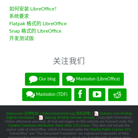
如何安装 LibreOffice?
系统要求
Flatpak 格式的 LibreOffice
Snap 格式的 LibreOffice
开发测试版
关注我们
Our blog
Mastodon (LibreOffice)
Mastodon (TDF)
Impressum (法律信息)
|
Datenschutzerklärung (隐私政策)
|
Statutes (non-binding
English translation)
-
Satzung (binding German version)
| Copyright information:
Unless otherwise specified, all text and images on this website are licensed under the
Creative Commons Attribution-Share Alike 3.0 License
. This does not include the
source code of LibreOffice, which is licensed under the
Mozilla Public License v2.0
.
“LibreOffice” and “The Document Foundation” are registered trademarks of their
corresponding registered owners or are in actual use as trademarks in one or more