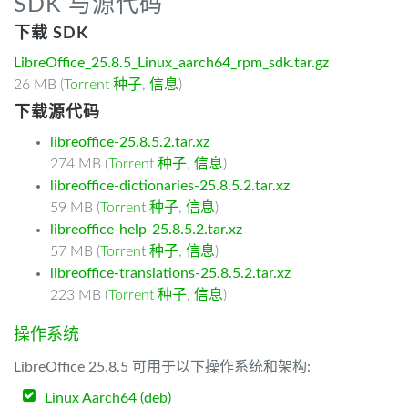
SDK 与源代码
下载 SDK
LibreOffice_25.8.5_Linux_aarch64_rpm_sdk.tar.gz
26 MB (
Torrent 种子
,
信息
)
下载源代码
libreoffice-25.8.5.2.tar.xz
274 MB (
Torrent 种子
,
信息
)
libreoffice-dictionaries-25.8.5.2.tar.xz
59 MB (
Torrent 种子
,
信息
)
libreoffice-help-25.8.5.2.tar.xz
57 MB (
Torrent 种子
,
信息
)
libreoffice-translations-25.8.5.2.tar.xz
223 MB (
Torrent 种子
,
信息
)
操作系统
LibreOffice 25.8.5 可用于以下操作系统和架构:
Linux Aarch64 (deb)