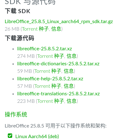
SDK 与源代码
下载 SDK
LibreOffice_25.8.5_Linux_aarch64_rpm_sdk.tar.gz
26 MB (
Torrent 种子
,
信息
)
下载源代码
libreoffice-25.8.5.2.tar.xz
274 MB (
Torrent 种子
,
信息
)
libreoffice-dictionaries-25.8.5.2.tar.xz
59 MB (
Torrent 种子
,
信息
)
libreoffice-help-25.8.5.2.tar.xz
57 MB (
Torrent 种子
,
信息
)
libreoffice-translations-25.8.5.2.tar.xz
223 MB (
Torrent 种子
,
信息
)
操作系统
LibreOffice 25.8.5 可用于以下操作系统和架构:
Linux Aarch64 (deb)