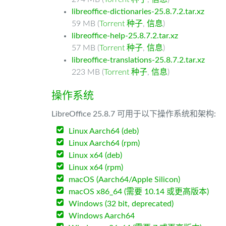
libreoffice-dictionaries-25.8.7.2.tar.xz
59 MB (
Torrent 种子
,
信息
)
libreoffice-help-25.8.7.2.tar.xz
57 MB (
Torrent 种子
,
信息
)
libreoffice-translations-25.8.7.2.tar.xz
223 MB (
Torrent 种子
,
信息
)
操作系统
LibreOffice 25.8.7 可用于以下操作系统和架构:
Linux Aarch64 (deb)
Linux Aarch64 (rpm)
Linux x64 (deb)
Linux x64 (rpm)
macOS (Aarch64/Apple Silicon)
macOS x86_64 (需要 10.14 或更高版本)
Windows (32 bit, deprecated)
Windows Aarch64