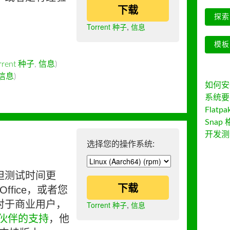
下载
探索 
Torrent 种子
,
信息
模板
rrent 种子
,
信息
)
信息
)
如何安装 
系统要
Flatpa
Snap 
开发测
选择您的操作系统:
但测试时间更
下载
ffice，或者您
对于商业用户，
Torrent 种子
,
信息
伙伴的支持
，他