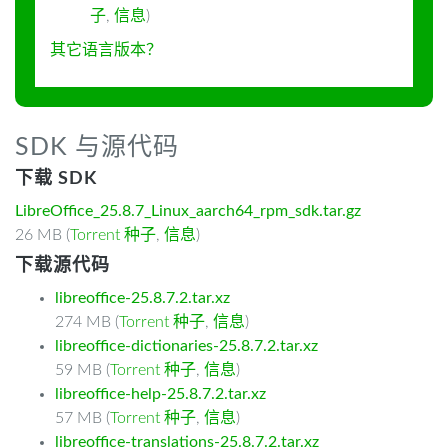
子
,
信息
)
其它语言版本？
SDK 与源代码
下载 SDK
LibreOffice_25.8.7_Linux_aarch64_rpm_sdk.tar.gz
26 MB (
Torrent 种子
,
信息
)
下载源代码
libreoffice-25.8.7.2.tar.xz
274 MB (
Torrent 种子
,
信息
)
libreoffice-dictionaries-25.8.7.2.tar.xz
59 MB (
Torrent 种子
,
信息
)
libreoffice-help-25.8.7.2.tar.xz
57 MB (
Torrent 种子
,
信息
)
libreoffice-translations-25.8.7.2.tar.xz