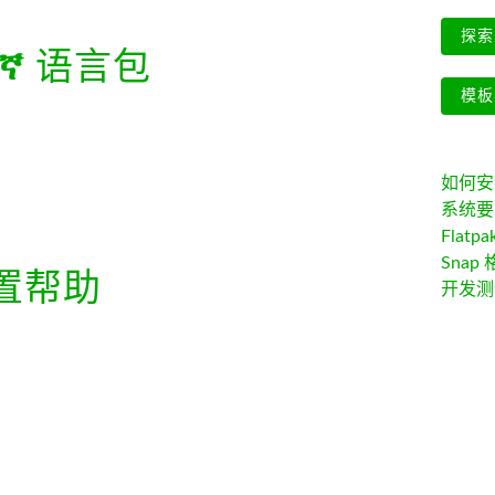
探索 
ኛ
语言包
模板
如何安装 
系统要
Flatpa
Snap 
置帮助
开发测