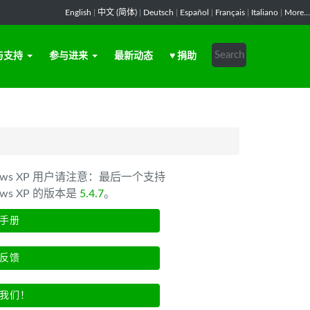
English
|
中文 (简体)
|
Deutsch
|
Español
|
Français
|
Italiano
|
More...
与支持
参与进来
最新动态
♥ 捐助
dows XP 用户请注意：最后一个支持
ows XP 的版本是
5.4.7
。
手册
反馈
我们！