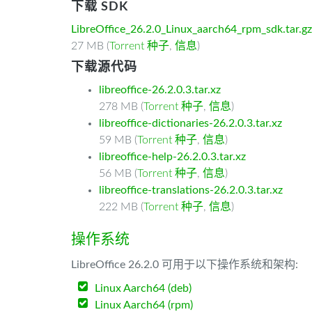
下载 SDK
LibreOffice_26.2.0_Linux_aarch64_rpm_sdk.tar.gz
27 MB (
Torrent 种子
,
信息
)
下载源代码
libreoffice-26.2.0.3.tar.xz
278 MB (
Torrent 种子
,
信息
)
libreoffice-dictionaries-26.2.0.3.tar.xz
59 MB (
Torrent 种子
,
信息
)
libreoffice-help-26.2.0.3.tar.xz
56 MB (
Torrent 种子
,
信息
)
libreoffice-translations-26.2.0.3.tar.xz
222 MB (
Torrent 种子
,
信息
)
操作系统
LibreOffice 26.2.0 可用于以下操作系统和架构:
Linux Aarch64 (deb)
Linux Aarch64 (rpm)