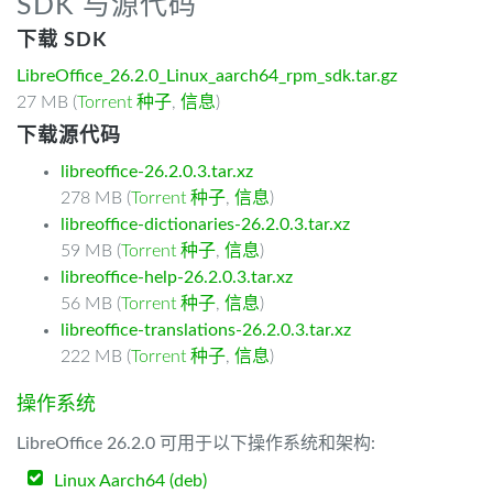
SDK 与源代码
下载 SDK
LibreOffice_26.2.0_Linux_aarch64_rpm_sdk.tar.gz
27 MB (
Torrent 种子
,
信息
)
下载源代码
libreoffice-26.2.0.3.tar.xz
278 MB (
Torrent 种子
,
信息
)
libreoffice-dictionaries-26.2.0.3.tar.xz
59 MB (
Torrent 种子
,
信息
)
libreoffice-help-26.2.0.3.tar.xz
56 MB (
Torrent 种子
,
信息
)
libreoffice-translations-26.2.0.3.tar.xz
222 MB (
Torrent 种子
,
信息
)
操作系统
LibreOffice 26.2.0 可用于以下操作系统和架构:
Linux Aarch64 (deb)