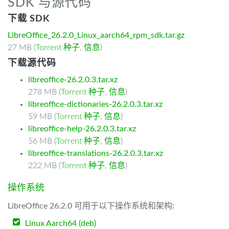
SDK 与源代码
下载 SDK
LibreOffice_26.2.0_Linux_aarch64_rpm_sdk.tar.gz
27 MB (
Torrent 种子
,
信息
)
下载源代码
libreoffice-26.2.0.3.tar.xz
278 MB (
Torrent 种子
,
信息
)
libreoffice-dictionaries-26.2.0.3.tar.xz
59 MB (
Torrent 种子
,
信息
)
libreoffice-help-26.2.0.3.tar.xz
56 MB (
Torrent 种子
,
信息
)
libreoffice-translations-26.2.0.3.tar.xz
222 MB (
Torrent 种子
,
信息
)
操作系统
LibreOffice 26.2.0 可用于以下操作系统和架构:
Linux Aarch64 (deb)