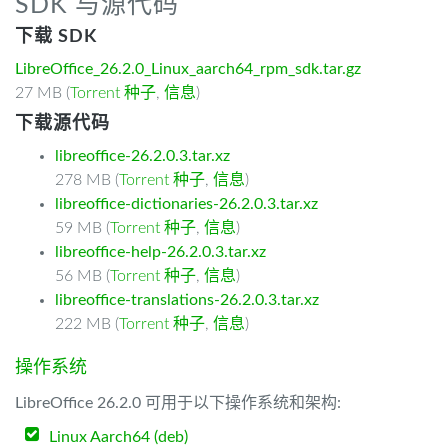
SDK 与源代码
下载 SDK
LibreOffice_26.2.0_Linux_aarch64_rpm_sdk.tar.gz
27 MB (
Torrent 种子
,
信息
)
下载源代码
libreoffice-26.2.0.3.tar.xz
278 MB (
Torrent 种子
,
信息
)
libreoffice-dictionaries-26.2.0.3.tar.xz
59 MB (
Torrent 种子
,
信息
)
libreoffice-help-26.2.0.3.tar.xz
56 MB (
Torrent 种子
,
信息
)
libreoffice-translations-26.2.0.3.tar.xz
222 MB (
Torrent 种子
,
信息
)
操作系统
LibreOffice 26.2.0 可用于以下操作系统和架构:
Linux Aarch64 (deb)