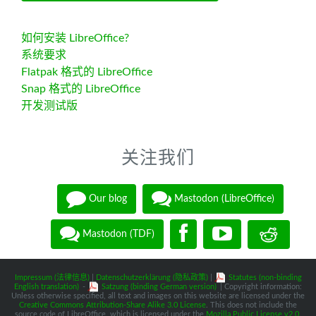
如何安装 LibreOffice?
系统要求
Flatpak 格式的 LibreOffice
Snap 格式的 LibreOffice
开发测试版
关注我们
Our blog
Mastodon (LibreOffice)
Mastodon (TDF)
Impressum (法律信息)
|
Datenschutzerklärung (隐私政策)
|
Statutes (non-binding
English translation)
-
Satzung (binding German version)
| Copyright information:
Unless otherwise specified, all text and images on this website are licensed under the
Creative Commons Attribution-Share Alike 3.0 License
. This does not include the
source code of LibreOffice, which is licensed under the
Mozilla Public License v2.0
.