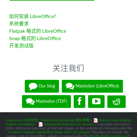
如何安装 LibreOffice?
系统要求
Flatpak 格式的 LibreOffice
Snap 格式的 LibreOffice
开发测试版
关注我们
Our blog
Mastodon (LibreOffice)
Mastodon (TDF)
Impressum (法律信息)
|
Datenschutzerklärung (隐私政策)
|
Statutes (non-binding
English translation)
-
Satzung (binding German version)
| Copyright information:
Unless otherwise specified, all text and images on this website are licensed under the
Creative Commons Attribution-Share Alike 3.0 License
. This does not include the
source code of LibreOffice, which is licensed under the
Mozilla Public License v2.0
.