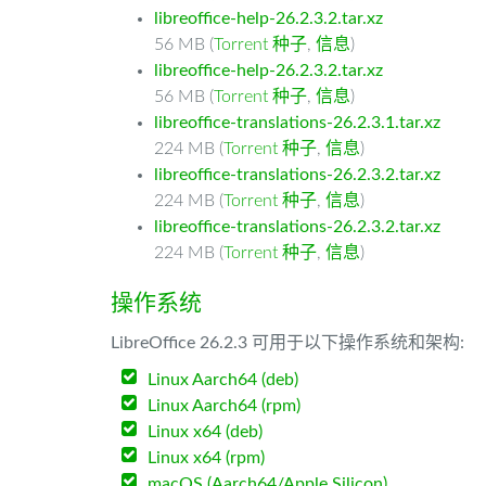
libreoffice-help-26.2.3.2.tar.xz
56 MB (
Torrent 种子
,
信息
)
libreoffice-help-26.2.3.2.tar.xz
56 MB (
Torrent 种子
,
信息
)
libreoffice-translations-26.2.3.1.tar.xz
224 MB (
Torrent 种子
,
信息
)
libreoffice-translations-26.2.3.2.tar.xz
224 MB (
Torrent 种子
,
信息
)
libreoffice-translations-26.2.3.2.tar.xz
224 MB (
Torrent 种子
,
信息
)
操作系统
LibreOffice 26.2.3 可用于以下操作系统和架构:
Linux Aarch64 (deb)
Linux Aarch64 (rpm)
Linux x64 (deb)
Linux x64 (rpm)
macOS (Aarch64/Apple Silicon)