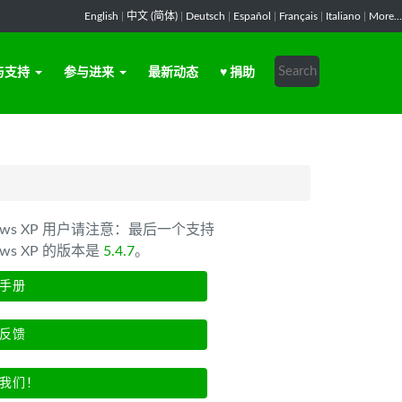
English
|
中文 (简体)
|
Deutsch
|
Español
|
Français
|
Italiano
|
More...
与支持
参与进来
最新动态
♥ 捐助
dows XP 用户请注意：最后一个支持
ows XP 的版本是
5.4.7
。
手册
反馈
我们！