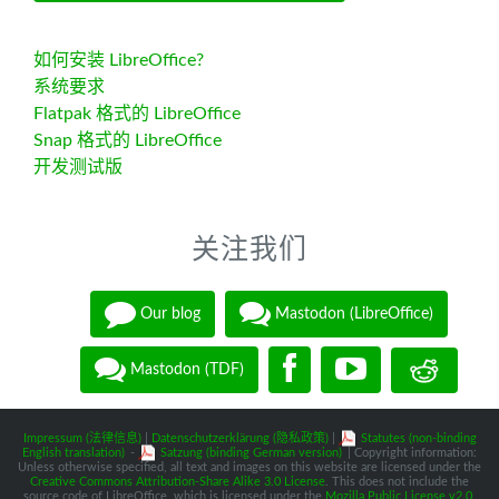
如何安装 LibreOffice?
系统要求
Flatpak 格式的 LibreOffice
Snap 格式的 LibreOffice
开发测试版
关注我们
Our blog
Mastodon (LibreOffice)
Mastodon (TDF)
Impressum (法律信息)
|
Datenschutzerklärung (隐私政策)
|
Statutes (non-binding
English translation)
-
Satzung (binding German version)
| Copyright information:
Unless otherwise specified, all text and images on this website are licensed under the
Creative Commons Attribution-Share Alike 3.0 License
. This does not include the
source code of LibreOffice, which is licensed under the
Mozilla Public License v2.0
.