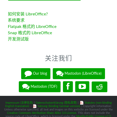
如何安装 LibreOffice?
系统要求
Flatpak 格式的 LibreOffice
Snap 格式的 LibreOffice
开发测试版
关注我们
Our blog
Mastodon (LibreOffice)
Mastodon (TDF)
Impressum (法律信息)
|
Datenschutzerklärung (隐私政策)
|
Statutes (non-binding
English translation)
-
Satzung (binding German version)
| Copyright information:
Unless otherwise specified, all text and images on this website are licensed under the
Creative Commons Attribution-Share Alike 3.0 License
. This does not include the
source code of LibreOffice, which is licensed under the
Mozilla Public License v2.0
.