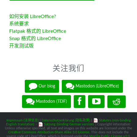
如何安装 LibreOffice?
系统要求
Flatpak 格式的 LibreOffice
Snap 格式的 LibreOffice
开发测试版
关注我们
Our blog
Mastodon (LibreOffice)
Mastodon (TDF)
Impressum (法律信息)
|
Datenschutzerklärung (隐私政策)
|
Statutes (non-binding
English translation)
-
Satzung (binding German version)
| Copyright information:
Unless otherwise specified, all text and images on this website are licensed under the
Creative Commons Attribution-Share Alike 3.0 License
. This does not include the
source code of LibreOffice, which is licensed under the
Mozilla Public License v2.0
.