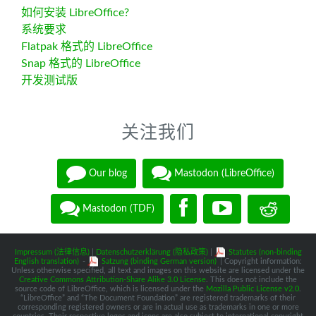
如何安装 LibreOffice?
系统要求
Flatpak 格式的 LibreOffice
Snap 格式的 LibreOffice
开发测试版
关注我们
Our blog
Mastodon (LibreOffice)
Mastodon (TDF)
Impressum (法律信息)
|
Datenschutzerklärung (隐私政策)
|
Statutes (non-binding
English translation)
-
Satzung (binding German version)
| Copyright information:
Unless otherwise specified, all text and images on this website are licensed under the
Creative Commons Attribution-Share Alike 3.0 License
. This does not include the
source code of LibreOffice, which is licensed under the
Mozilla Public License v2.0
.
“LibreOffice” and “The Document Foundation” are registered trademarks of their
corresponding registered owners or are in actual use as trademarks in one or more