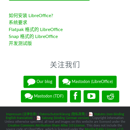
如何安装 LibreOffice?
系统要求
Flatpak 格式的 LibreOffice
Snap 格式的 LibreOffice
开发测试版
关注我们
Our blog
Mastodon (LibreOffice)
Mastodon (TDF)
Impressum (法律信息)
|
Datenschutzerklärung (隐私政策)
|
Statutes (non-binding
English translation)
-
Satzung (binding German version)
| Copyright information:
Unless otherwise specified, all text and images on this website are licensed under the
Creative Commons Attribution-Share Alike 3.0 License
. This does not include the
source code of LibreOffice, which is licensed under the
Mozilla Public License v2.0
.