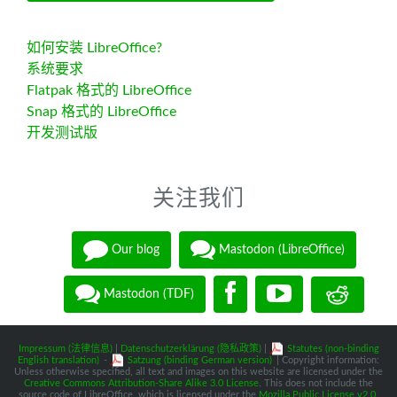
如何安装 LibreOffice?
系统要求
Flatpak 格式的 LibreOffice
Snap 格式的 LibreOffice
开发测试版
关注我们
Our blog
Mastodon (LibreOffice)
Mastodon (TDF)
Impressum (法律信息)
|
Datenschutzerklärung (隐私政策)
|
Statutes (non-binding
English translation)
-
Satzung (binding German version)
| Copyright information:
Unless otherwise specified, all text and images on this website are licensed under the
Creative Commons Attribution-Share Alike 3.0 License
. This does not include the
source code of LibreOffice, which is licensed under the
Mozilla Public License v2.0
.