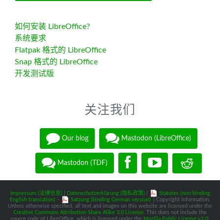
如何安装 LibreOffice?
系统要求
Flatpak 格式的 LibreOffice
Snap 格式的 LibreOffice
开发测试版
关注我们
Our blog
Mastodon (LibreOffice)
Mastodon (TDF)
Impressum (法律信息)
|
Datenschutzerklärung (隐私政策)
|
Statutes (non-binding
English translation)
-
Satzung (binding German version)
| Copyright information:
Unless otherwise specified, all text and images on this website are licensed under the
Creative Commons Attribution-Share Alike 3.0 License
. This does not include the
source code of LibreOffice, which is licensed under the
Mozilla Public License v2.0
.