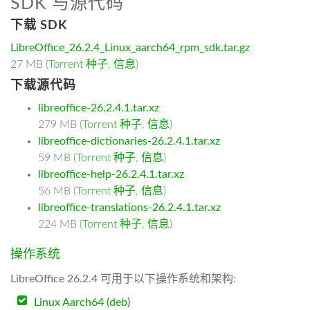
SDK 与源代码
下载 SDK
LibreOffice_26.2.4_Linux_aarch64_rpm_sdk.tar.gz
27 MB (
Torrent 种子
,
信息
)
下载源代码
libreoffice-26.2.4.1.tar.xz
279 MB (
Torrent 种子
,
信息
)
libreoffice-dictionaries-26.2.4.1.tar.xz
59 MB (
Torrent 种子
,
信息
)
libreoffice-help-26.2.4.1.tar.xz
56 MB (
Torrent 种子
,
信息
)
libreoffice-translations-26.2.4.1.tar.xz
224 MB (
Torrent 种子
,
信息
)
操作系统
LibreOffice 26.2.4 可用于以下操作系统和架构:
Linux Aarch64 (deb)