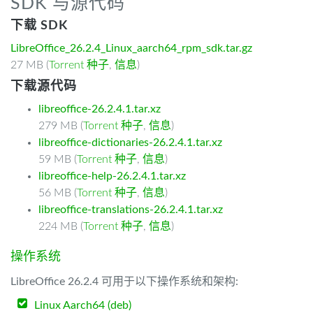
SDK 与源代码
下载 SDK
LibreOffice_26.2.4_Linux_aarch64_rpm_sdk.tar.gz
27 MB (
Torrent 种子
,
信息
)
下载源代码
libreoffice-26.2.4.1.tar.xz
279 MB (
Torrent 种子
,
信息
)
libreoffice-dictionaries-26.2.4.1.tar.xz
59 MB (
Torrent 种子
,
信息
)
libreoffice-help-26.2.4.1.tar.xz
56 MB (
Torrent 种子
,
信息
)
libreoffice-translations-26.2.4.1.tar.xz
224 MB (
Torrent 种子
,
信息
)
操作系统
LibreOffice 26.2.4 可用于以下操作系统和架构:
Linux Aarch64 (deb)