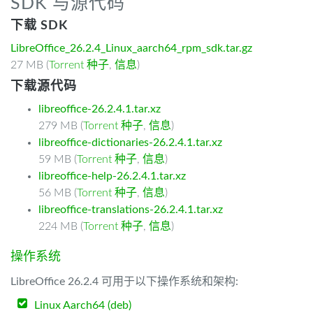
SDK 与源代码
下载 SDK
LibreOffice_26.2.4_Linux_aarch64_rpm_sdk.tar.gz
27 MB (
Torrent 种子
,
信息
)
下载源代码
libreoffice-26.2.4.1.tar.xz
279 MB (
Torrent 种子
,
信息
)
libreoffice-dictionaries-26.2.4.1.tar.xz
59 MB (
Torrent 种子
,
信息
)
libreoffice-help-26.2.4.1.tar.xz
56 MB (
Torrent 种子
,
信息
)
libreoffice-translations-26.2.4.1.tar.xz
224 MB (
Torrent 种子
,
信息
)
操作系统
LibreOffice 26.2.4 可用于以下操作系统和架构:
Linux Aarch64 (deb)