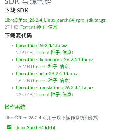
SDK 与源代码
下载 SDK
LibreOffice_26.2.4_Linux_aarch64_rpm_sdk.tar.gz
27 MB (
Torrent 种子
,
信息
)
下载源代码
libreoffice-26.2.4.1.tar.xz
279 MB (
Torrent 种子
,
信息
)
libreoffice-dictionaries-26.2.4.1.tar.xz
59 MB (
Torrent 种子
,
信息
)
libreoffice-help-26.2.4.1.tar.xz
56 MB (
Torrent 种子
,
信息
)
libreoffice-translations-26.2.4.1.tar.xz
224 MB (
Torrent 种子
,
信息
)
操作系统
LibreOffice 26.2.4 可用于以下操作系统和架构:
Linux Aarch64 (deb)