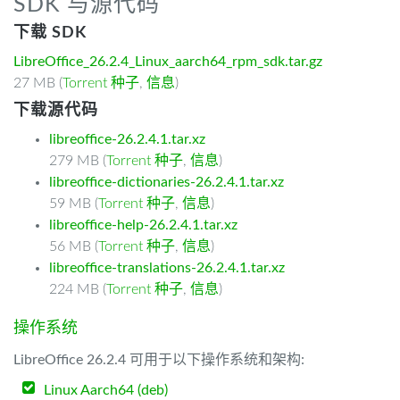
SDK 与源代码
下载 SDK
LibreOffice_26.2.4_Linux_aarch64_rpm_sdk.tar.gz
27 MB (
Torrent 种子
,
信息
)
下载源代码
libreoffice-26.2.4.1.tar.xz
279 MB (
Torrent 种子
,
信息
)
libreoffice-dictionaries-26.2.4.1.tar.xz
59 MB (
Torrent 种子
,
信息
)
libreoffice-help-26.2.4.1.tar.xz
56 MB (
Torrent 种子
,
信息
)
libreoffice-translations-26.2.4.1.tar.xz
224 MB (
Torrent 种子
,
信息
)
操作系统
LibreOffice 26.2.4 可用于以下操作系统和架构:
Linux Aarch64 (deb)