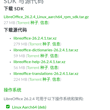
SDK 与源代码
下载 SDK
LibreOffice_26.2.4_Linux_aarch64_rpm_sdk.tar.gz
27 MB (
Torrent 种子
,
信息
)
下载源代码
libreoffice-26.2.4.1.tar.xz
279 MB (
Torrent 种子
,
信息
)
libreoffice-dictionaries-26.2.4.1.tar.xz
59 MB (
Torrent 种子
,
信息
)
libreoffice-help-26.2.4.1.tar.xz
56 MB (
Torrent 种子
,
信息
)
libreoffice-translations-26.2.4.1.tar.xz
224 MB (
Torrent 种子
,
信息
)
操作系统
LibreOffice 26.2.4 可用于以下操作系统和架构:
Linux Aarch64 (deb)