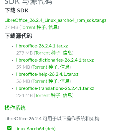
SDK 与源代码
下载 SDK
LibreOffice_26.2.4_Linux_aarch64_rpm_sdk.tar.gz
27 MB (
Torrent 种子
,
信息
)
下载源代码
libreoffice-26.2.4.1.tar.xz
279 MB (
Torrent 种子
,
信息
)
libreoffice-dictionaries-26.2.4.1.tar.xz
59 MB (
Torrent 种子
,
信息
)
libreoffice-help-26.2.4.1.tar.xz
56 MB (
Torrent 种子
,
信息
)
libreoffice-translations-26.2.4.1.tar.xz
224 MB (
Torrent 种子
,
信息
)
操作系统
LibreOffice 26.2.4 可用于以下操作系统和架构:
Linux Aarch64 (deb)