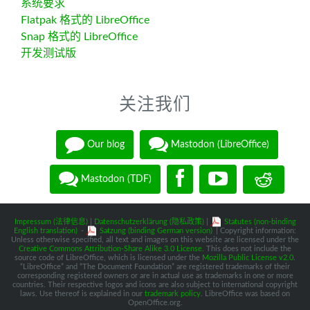
系统要求
Flatpak 格式的 LibreOffice
Snap 格式的 LibreOffice
开发测试版
关注我们
Our blog
Mastodon (LibreOffice)
Mastodon (TDF)
Impressum (法律信息)
|
Datenschutzerklärung (隐私政策)
|
Statutes (non-binding
English translation)
-
Satzung (binding German version)
| Copyright information:
Unless otherwise specified, all text and images on this website are licensed under the
Creative Commons Attribution-Share Alike 3.0 License
. This does not include the
source code of LibreOffice, which is licensed under the
Mozilla Public License v2.0
.
“LibreOffice” and “The Document Foundation” are registered trademarks of their
corresponding registered owners or are in actual use as trademarks in one or more
countries. Their respective logos and icons are also subject to international copyright
laws. Use thereof is explained in our
trademark policy
. LibreOffice was based on
OpenOffice.org.