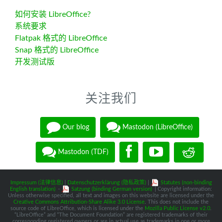
如何安装 LibreOffice?
系统要求
Flatpak 格式的 LibreOffice
Snap 格式的 LibreOffice
开发测试版
关注我们
Our blog
Mastodon (LibreOffice)
Mastodon (TDF)
Impressum (法律信息)
|
Datenschutzerklärung (隐私政策)
|
Statutes (non-binding
English translation)
-
Satzung (binding German version)
| Copyright information:
Unless otherwise specified, all text and images on this website are licensed under the
Creative Commons Attribution-Share Alike 3.0 License
. This does not include the
source code of LibreOffice, which is licensed under the
Mozilla Public License v2.0
.
“LibreOffice” and “The Document Foundation” are registered trademarks of their
corresponding registered owners or are in actual use as trademarks in one or more